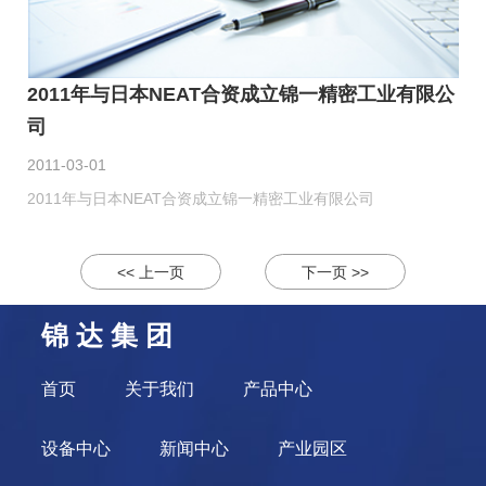
2011年与日本NEAT合资成立锦一精密工业有限公
司
2011-03-01
2011年与日本NEAT合资成立锦一精密工业有限公司
<< 上一页
下一页 >>
锦 达 集 团
首页
关于我们
产品中心
设备中心
新闻中心
产业园区