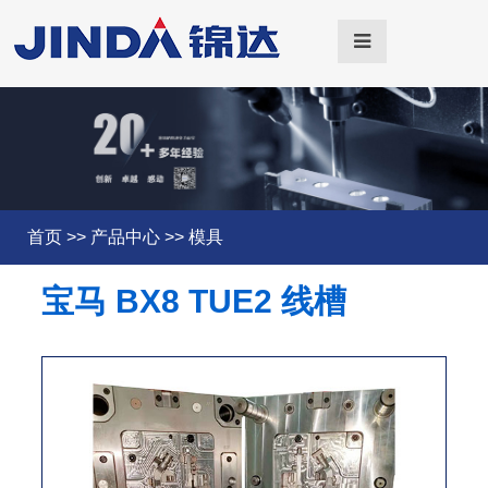
首页
>>
产品中心
>>
模具
宝马 BX8 TUE2 线槽