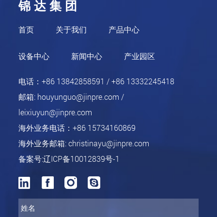
锦 达 集 团
首页
关于我们
产品中心
设备中心
新闻中心
产业园区
电话：
+86 13842858591 / +86 13332245418
邮箱:
houyunguo@jinpre.com /
leixiuyun@jinpre.com
海外业务电话：
+86 15734160869
海外业务邮箱:
christinayu@jinpre.com
备案号:辽ICP备10012839号-1