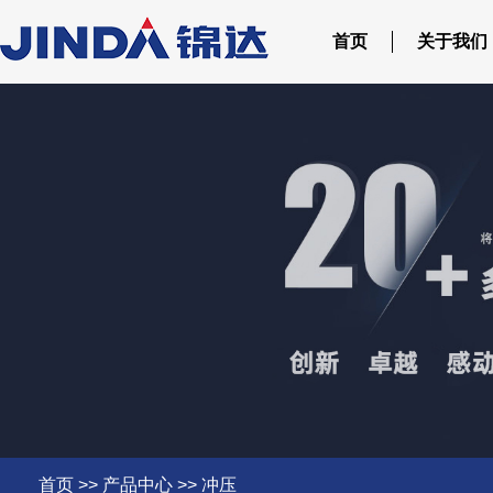
首页
关于我们
首页
>>
产品中心
>>
冲压