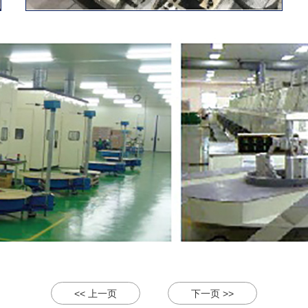
<< 上一页
下一页 >>