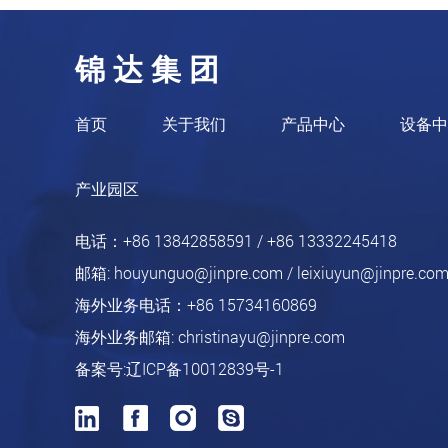
锦 达 集 团
首页
关于我们
产品中心
设备
产业园区
电话：
+86 13842858591 / +86 13332245418
邮箱:
houyunguo@jinpre.com / leixiuyun@jinpre.co
海外业务电话：
+86 15734160869
海外业务邮箱:
christinayu@jinpre.com
备案号:辽ICP备10012839号-1