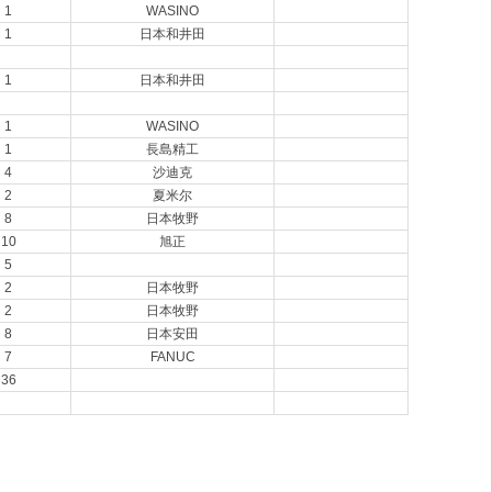
1
WASINO
1
日本和井田
1
日本和井田
1
WASINO
1
長島精工
4
沙迪克
2
夏米尔
8
日本牧野
10
旭正
5
2
日本牧野
2
日本牧野
8
日本安田
7
FANUC
36