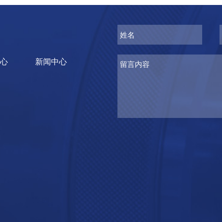
中心
新闻中心
m