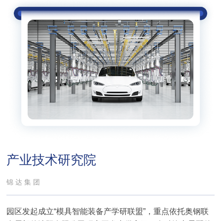
产业技术研究院
锦 达 集 团
园区发起成立“模具智能装备产学研联盟”，重点依托奥钢联