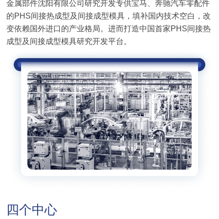
金属部件沈阳有限公司研究开发专供宝马、奔驰汽车零配件
的PHS间接热成型及间接成型模具，填补国内技术空白，改
变依赖国外进口的产业格局。进而打造中国首家PHS间接热
成型及间接成型模具研究开发平台。
四个中心